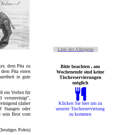
Liste der Allergene
er, dem Pita zu
Bitte beachten , am
 dem Pita einen
Wochenende sind keine
rrtheit in gute
Tischreservierungen
möglich
l ein Verbot für
 verunreinigt",
reinigend (daher
Klicken Sie hier um zu
f Stangen oder
unserer Tisch­re­ser­vie­rung
e sein Brot vom
zu kommen
(heutiges Polen)