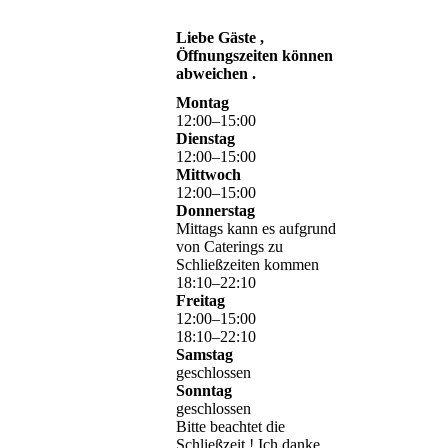
Liebe Gäste ,
Öffnungszeiten können
abweichen .
Montag
12
:
00
–
15
:
00
Dienstag
12
:
00
–
15
:
00
Mittwoch
12
:
00
–
15
:
00
Donnerstag
Mittags kann es aufgrund
von Caterings zu
Schließzeiten kommen
18
:
10
–
22
:
10
Freitag
12
:
00
–
15
:
00
18
:
10
–
22
:
10
Samstag
geschlossen
Sonntag
geschlossen
Bitte beachtet die
Schließzeit ! Ich danke