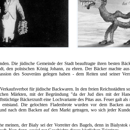
nden. Die jüdische Gemeinde der Stadt beauftragte ihren besten Bäck
adt, den polnischen König Johann, zu ehren. Der Bäcker machte aus
Passion des Souveräns gelegen haben - dem Reiten und seiner Verna
 Verkaufsverbot für jüdische Backwaren. In den freien Reichsstädten sol
ichen Märkten, mit der Begründung "da der Jud dies mit der Hand
tstüchtige Bäckerzunft eine Lochvariante des Pitas aus. Feuer galt als 
 entstand. Die gelochten Fladenbrote wurden vor dem Backen au
t und nach dem Backen auf den Markt getragen, wo sich jeder Kund
e meinen, der Bialy sei der Vorreiter des Bagels, denn in Bialystok 