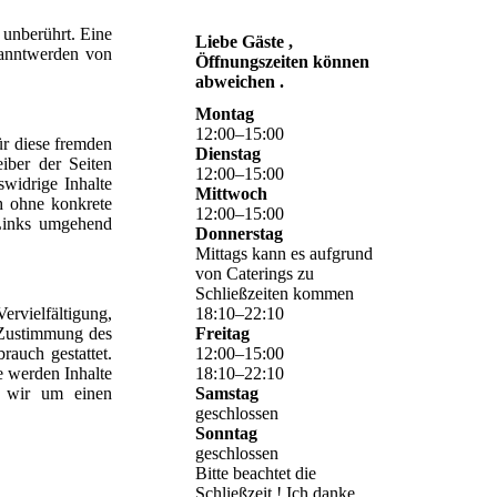
 unberührt. Eine
Liebe Gäste ,
kanntwerden von
Öffnungszeiten können
abweichen .
Montag
12
:
00
–
15
:
00
ür diese fremden
Dienstag
iber der Seiten
12
:
00
–
15
:
00
widrige Inhalte
Mittwoch
ch ohne konkrete
12
:
00
–
15
:
00
 Links umgehend
Donnerstag
Mittags kann es aufgrund
von Caterings zu
Schließzeiten kommen
ervielfältigung,
18
:
10
–
22
:
10
n Zustimmung des
Freitag
rauch gestattet.
12
:
00
–
15
:
00
e werden Inhalte
18
:
10
–
22
:
10
en wir um einen
Samstag
geschlossen
Sonntag
geschlossen
Bitte beachtet die
Schließzeit ! Ich danke