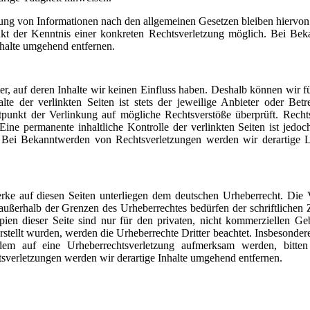
ung von Informationen nach den allgemeinen Gesetzen bleiben hiervon
unkt der Kenntnis einer konkreten Rechtsverletzung möglich. Bei Be
halte umgehend entfernen.
er, auf deren Inhalte wir keinen Einfluss haben. Deshalb können wir f
e der verlinkten Seiten ist stets der jeweilige Anbieter oder Betre
tpunkt der Verlinkung auf mögliche Rechtsverstöße überprüft. Rechts
ine permanente inhaltliche Kontrolle der verlinkten Seiten ist jedo
r. Bei Bekanntwerden von Rechtsverletzungen werden wir derartige
erke auf diesen Seiten unterliegen dem deutschen Urheberrecht. Die V
außerhalb der Grenzen des Urheberrechtes bedürfen der schriftliche
en dieser Seite sind nur für den privaten, nicht kommerziellen Geb
erstellt wurden, werden die Urheberrechte Dritter beachtet. Insbesonder
otzdem auf eine Urheberrechtsverletzung aufmerksam werden, bitt
verletzungen werden wir derartige Inhalte umgehend entfernen.