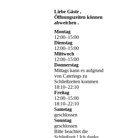
Liebe Gäste ,
Öffnungszeiten können
abweichen .
Montag
12
:
00
–
15
:
00
Dienstag
12
:
00
–
15
:
00
Mittwoch
12
:
00
–
15
:
00
Donnerstag
Mittags kann es aufgrund
von Caterings zu
Schließzeiten kommen
18
:
10
–
22
:
10
Freitag
12
:
00
–
15
:
00
18
:
10
–
22
:
10
Samstag
geschlossen
Sonntag
geschlossen
Bitte beachtet die
Schließzeit ! Ich danke